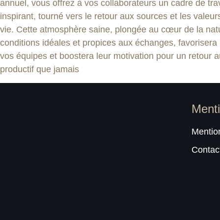
annuel, vous offrez à vos collaborateurs un cadre de trav
inspirant, tourné vers le retour aux sources et les valeur
vie. Cette atmosphère saine, plongée au cœur de la natu
conditions idéales et propices aux échanges, favorisera
vos équipes et boostera leur motivation pour un retour 
productif que jamais
Ment
Mentio
Contac