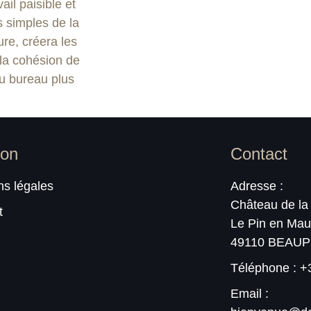
ail paisible et
s simples de la
re, créera les
 la cohésion de
au bureau plus
ion
Contact
ns légales
Adresse :
Château de la 
t
Le Pin en Ma
49110 BEAU
Téléphone : +3
Email :